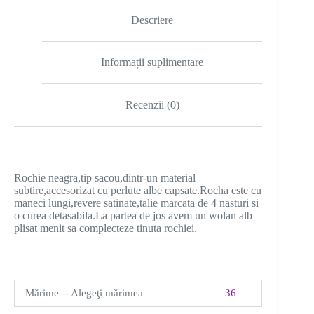
Descriere
Informații suplimentare
Recenzii (0)
Rochie neagra,tip sacou,dintr-un material
subtire,accesorizat cu perlute albe capsate.Rocha este cu
maneci lungi,revere satinate,talie marcata de 4 nasturi si
o curea detasabila.La partea de jos avem un wolan alb
plisat menit sa complecteze tinuta rochiei.
Mărime -- Alegeţi mărimea
36