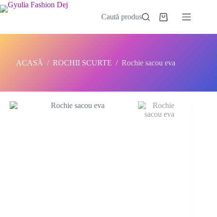
Sari
la
Caută produs
Coș
conținut
de
cumpărături
ACASĂ
/
ROCHII SCURTE
/
Rochie sacou eva