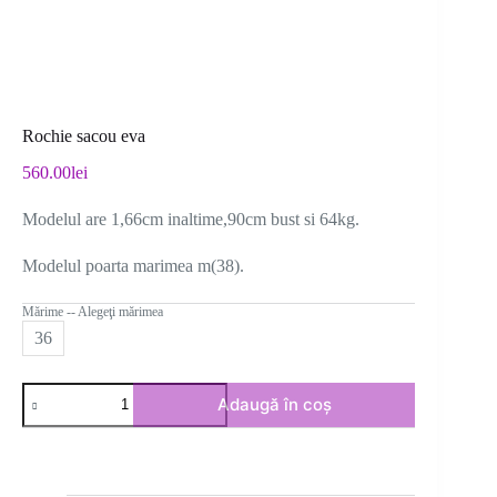
Rochie sacou eva
560.00
lei
Modelul are 1,66cm inaltime,90cm bust si 64kg.
Modelul poarta marimea m(38).
Mărime -- Alegeţi mărimea
36
Cantitate
Adaugă în coș
Rochie
sacou
eva