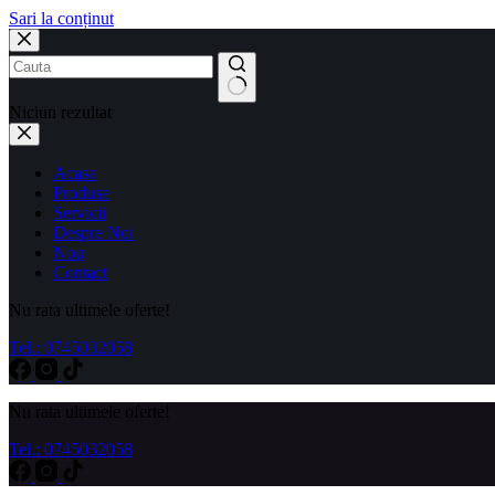
Sari la conținut
Niciun rezultat
Acasa
Produse
Servicii
Despre Noi
Nou
Contact
Nu rata ultimele oferte!
Tel.: 0745032058
Nu rata ultimele oferte!
Tel.: 0745032058