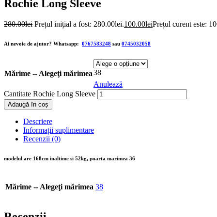
Rochie Long Sleeve
280.00
lei
Prețul inițial a fost: 280.00lei.
100.00
lei
Prețul curent este: 10
Ai nevoie de ajutor?
Whatsapp:
0767583248
sau
0745032058
38
Mărime -- Alegeţi mărimea
Anulează
Cantitate Rochie Long Sleeve
Adaugă în coș
Descriere
Informații suplimentare
Recenzii (0)
modelul are 168cm inaltime si 52kg, poarta marimea 36
Mărime -- Alegeţi mărimea
38
Recenzii