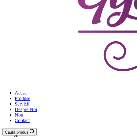
Acasa
Produse
Servicii
Despre Noi
Nou
Contact
Caută produs