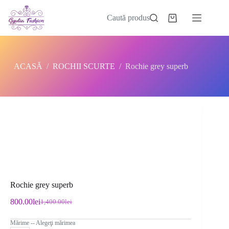
Sari
la
Caută produs
Coș
conținut
de
cumpărături
ACASĂ
/
ROCHII SCURTE
/
Rochie grey superb
Rochie grey superb
800.00
lei
1,400.00
lei
Prețul
Prețul
inițial
curent
Mărime -- Alegeţi mărimea
a
este: