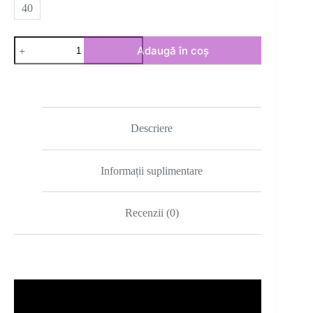
fost:
800.00lei.
40
1,400.00lei.
Cantitate
Adaugă în coș
Rochie
grey
superb
Descriere
Informații suplimentare
Recenzii (0)