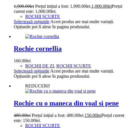
1,900.00
lei
Prețul inițial a fost: 1,900.00lei.
1,000.00
lei
Prețul
curent este: 1,000.00lei.
ROCHII SCURTE
Selectează opțiunile
Acest produs are mai multe variații.
Opțiunile pot fi alese în pagina produsului.
Rochie cornellia
160.00
lei
ROCHII DE ZI
,
ROCHII SCURTE
Selectează opțiunile
Acest produs are mai multe variații.
Opțiunile pot fi alese în pagina produsului.
REDUCERI!
Rochie cu o maneca din voal si pene
480.00
lei
Prețul inițial a fost: 480.00lei.
150.00
lei
Prețul curent
este: 150.00lei.
ROCHII SCURTE