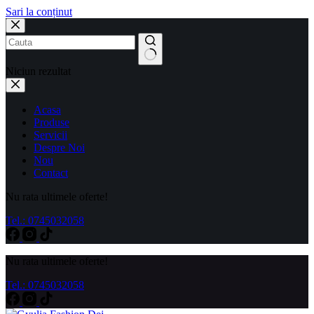
Sari la conținut
Niciun rezultat
Acasa
Produse
Servicii
Despre Noi
Nou
Contact
Nu rata ultimele oferte!
Tel.: 0745032058
Nu rata ultimele oferte!
Tel.: 0745032058