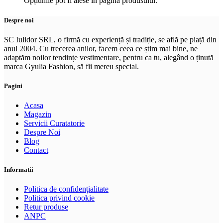
Opțiunile pot fi alese în pagina produsului.
Despre noi
SC Iulidor SRL, o firmă cu experiență și tradiție, se află pe piață din
anul 2004. Cu trecerea anilor, facem ceea ce știm mai bine, ne
adaptăm noilor tendințe vestimentare, pentru ca tu, alegând o ținută
marca Gyulia Fashion, să fii mereu special.
Pagini
Acasa
Magazin
Servicii Curatatorie
Despre Noi
Blog
Contact
Informatii
Politica de confidențialitate
Politica privind cookie
Retur produse
ANPC