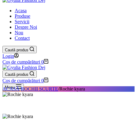
Acasa
Produse
Servicii
Despre Noi
Nou
Contact
Caută produs
Login
Coș de cumpărături
0
Caută produs
Coș de cumpărături
0
Menu
ACASĂ
/
ROCHII SCURTE
/
Rochie kyara