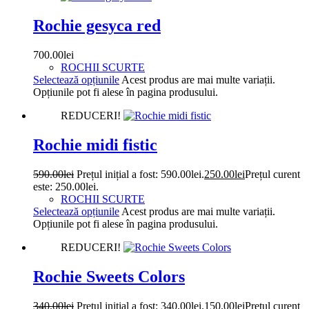
Rochie gesyca red
700.00
lei
ROCHII SCURTE
Selectează opțiunile
Acest produs are mai multe variații.
Opțiunile pot fi alese în pagina produsului.
REDUCERI!
Rochie midi fistic
590.00
lei
Prețul inițial a fost: 590.00lei.
250.00
lei
Prețul curent
este: 250.00lei.
ROCHII SCURTE
Selectează opțiunile
Acest produs are mai multe variații.
Opțiunile pot fi alese în pagina produsului.
REDUCERI!
Rochie Sweets Colors
340.00
lei
Prețul inițial a fost: 340.00lei.
150.00
lei
Prețul curent