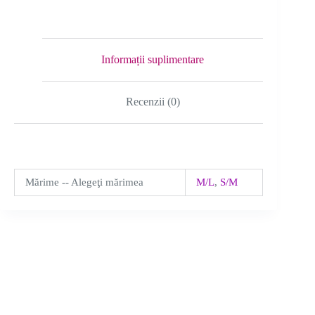
alb
cu
trandafir
detasabil
Informații suplimentare
Recenzii (0)
Mărime -- Alegeţi mărimea
M/L
,
S/M