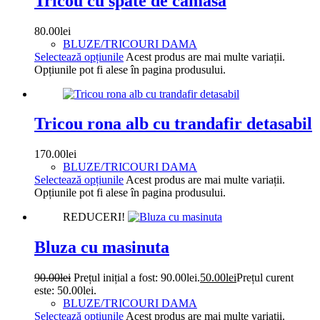
Tricou cu spate de camasa
80.00
lei
BLUZE/TRICOURI DAMA
Selectează opțiunile
Acest produs are mai multe variații.
Opțiunile pot fi alese în pagina produsului.
Tricou rona alb cu trandafir detasabil
170.00
lei
BLUZE/TRICOURI DAMA
Selectează opțiunile
Acest produs are mai multe variații.
Opțiunile pot fi alese în pagina produsului.
REDUCERI!
Bluza cu masinuta
90.00
lei
Prețul inițial a fost: 90.00lei.
50.00
lei
Prețul curent
este: 50.00lei.
BLUZE/TRICOURI DAMA
Selectează opțiunile
Acest produs are mai multe variații.