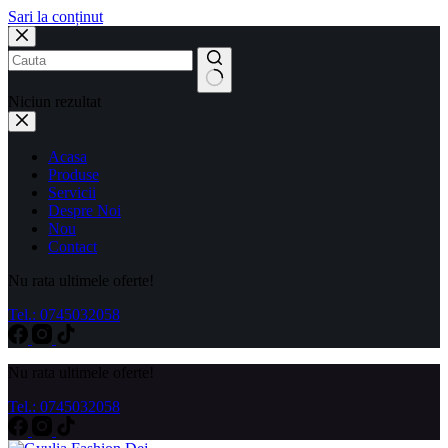
Sari la conținut
Niciun rezultat
Acasa
Produse
Servicii
Despre Noi
Nou
Contact
Nu rata ultimele oferte!
Tel.: 0745032058
Nu rata ultimele oferte!
Tel.: 0745032058