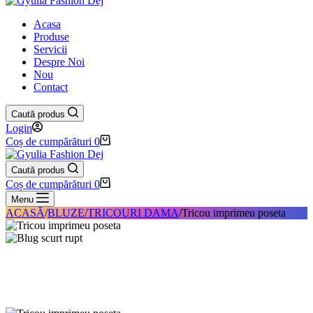
Acasa
Produse
Servicii
Despre Noi
Nou
Contact
Caută produs
Login
Coș de cumpărături
0
Caută produs
Coș de cumpărături
0
Menu
ACASĂ
/
BLUZE/TRICOURI DAMA
/
Tricou imprimeu poseta