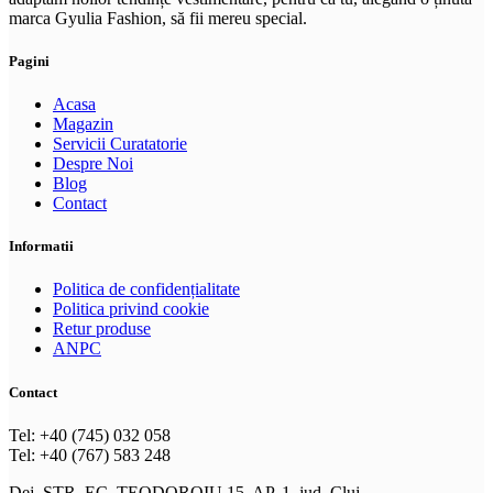
marca Gyulia Fashion, să fii mereu special.
Pagini
Acasa
Magazin
Servicii Curatatorie
Despre Noi
Blog
Contact
Informatii
Politica de confidențialitate
Politica privind cookie
Retur produse
ANPC
Contact
Tel: +40 (745) 032 058
Tel: +40 (767) 583 248
Dej, STR. EC. TEODOROIU 15, AP. 1, jud. Cluj