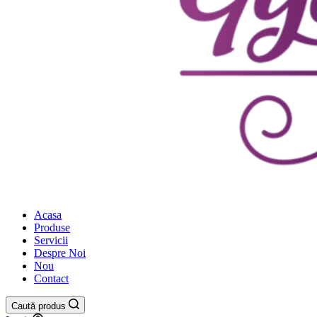
Acasa
Produse
Servicii
Despre Noi
Nou
Contact
Caută produs