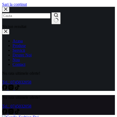
Sari la conținut
Niciun rezultat
Acasa
Produse
Servicii
Despre Noi
Nou
Contact
Nu rata ultimele oferte!
Tel.: 0745032058
Nu rata ultimele oferte!
Tel.: 0745032058