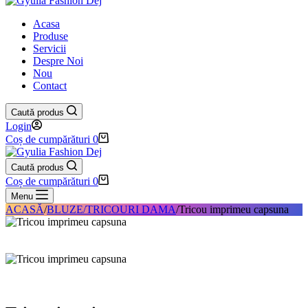
Acasa
Produse
Servicii
Despre Noi
Nou
Contact
Caută produs
Login
Coș de cumpărături
0
Caută produs
Coș de cumpărături
0
Menu
ACASĂ
/
BLUZE/TRICOURI DAMA
/
Tricou imprimeu capsuna