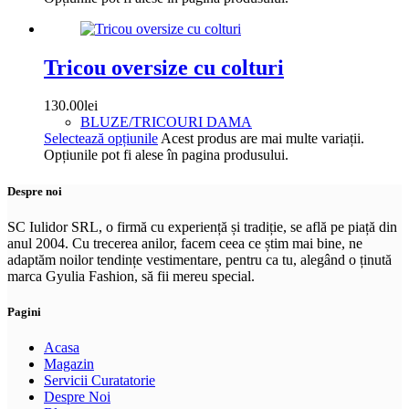
Tricou oversize cu colturi
130.00
lei
BLUZE/TRICOURI DAMA
Selectează opțiunile
Acest produs are mai multe variații.
Opțiunile pot fi alese în pagina produsului.
Despre noi
SC Iulidor SRL, o firmă cu experiență și tradiție, se află pe piață din
anul 2004. Cu trecerea anilor, facem ceea ce știm mai bine, ne
adaptăm noilor tendințe vestimentare, pentru ca tu, alegând o ținută
marca Gyulia Fashion, să fii mereu special.
Pagini
Acasa
Magazin
Servicii Curatatorie
Despre Noi