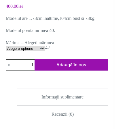
400.00
lei
Modelul are 1.73cm inaltime,104cm bust si 73kg.
Modelul poarta mrimea 40.
Mărime -- Alegeţi mărimea
42
Cantitate
Adaugă în coș
Rochie
scurta
neagra
Informații suplimentare
Recenzii (0)