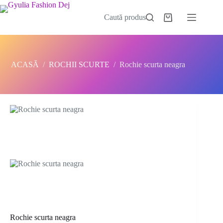
Sari
la
Caută produs
Coș
conținut
de
cumpărături
ACASĂ
/
ROCHII SCURTE
/
Rochie scurta neagra
Rochie scurta neagra