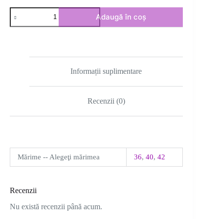
Cantitate
Adaugă în coș
Rochie
rosie
cu
nasturi
aurii
Informații suplimentare
Recenzii (0)
Mărime -- Alegeţi mărimea
36
,
40
,
42
Recenzii
Nu există recenzii până acum.