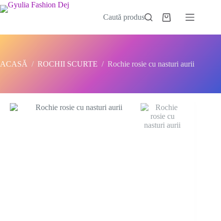
Sari
la
Caută produs
Coș
conținut
de
cumpărături
ACASĂ
/
ROCHII SCURTE
/
Rochie rosie cu nasturi aurii