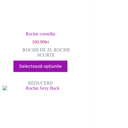
Rochie cornellia
160.00
lei
ROCHII DE ZI
,
ROCHII
SCURTE
Acest
Selectează opțiunile
produs
are
mai
REDUCERI!
multe
variații.
Opțiunile
pot
fi
alese
în
pagina
produsului.