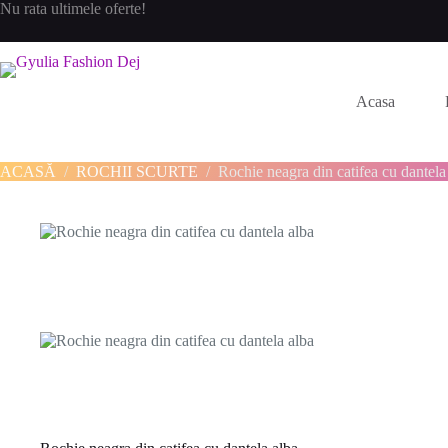
Sari
Nu rata ultimele oferte!
la
conținut
Acasa
ACASĂ
/
ROCHII SCURTE
/
Rochie neagra din catifea cu dantela