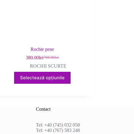
produsului.
Rochie pene
380.00
lei
760.00
lei
Prețul
Prețul
inițial
curent
ROCHII SCURTE
a
este:
Acest
fost:
380.00lei.
Selectează opțiunile
produs
760.00lei.
are
mai
multe
variații.
Opțiunile
Contact
pot
fi
alese
Tel: +40 (745) 032 058
în
Tel: +40 (767) 583 248
pagina