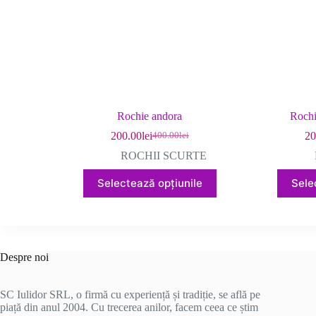
produsului.
Rochie andora
Rochi
200.00
lei
20
400.00
lei
Prețul
Prețul
inițial
curent
ROCHII SCURTE
a
este:
Acest
fost:
200.00lei.
Selectează opțiunile
Sele
produs
400.00lei.
are
mai
multe
variații.
Opțiunile
Despre noi
pot
fi
alese
SC Iulidor SRL, o firmă cu experiență și tradiție, se află pe
în
piață din anul 2004. Cu trecerea anilor, facem ceea ce știm
pagina