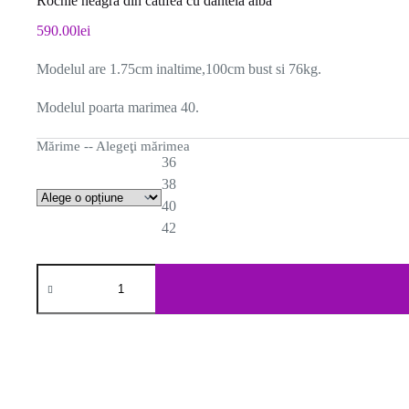
Rochie neagra din catifea cu dantela alba
590.00
lei
Modelul are 1.75cm inaltime,100cm bust si 76kg.
Modelul poarta marimea 40.
Mărime -- Alegeţi mărimea
36
38
40
42
Cantitate
Rochie
neagra
din
catifea
cu
dantela
alba