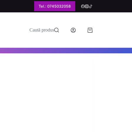
Tel.: 0745032058
Caută produs
Coș
de
cumpărături