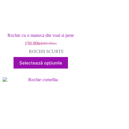
Rochie cu o maneca din voal si pene
150.00
lei
480.00
lei
Prețul
Prețul
inițial
curent
ROCHII SCURTE
a
este:
Acest
fost:
150.00lei.
Selectează opțiunile
produs
480.00lei.
are
mai
multe
variații.
Opțiunile
pot
fi
alese
în
pagina
produsului.