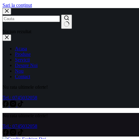
Sari la conținut
Niciun rezultat
Acasa
Produse
Servicii
Despre Noi
Nou
Contact
Nu rata ultimele oferte!
Tel.: 0745032058
Nu rata ultimele oferte!
Tel.: 0745032058