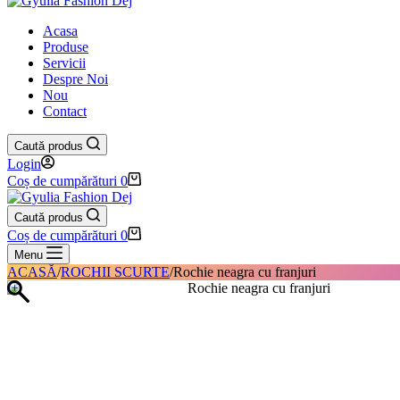
Acasa
Produse
Servicii
Despre Noi
Nou
Contact
Caută produs
Login
Coș de cumpărături
0
Caută produs
Coș de cumpărături
0
Menu
ACASĂ
/
ROCHII SCURTE
/
Rochie neagra cu franjuri