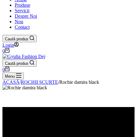
Produse
Servicii
Despre Noi
Nou
Contact
Caută produs
Login
Coș
0
de
cumpărături
Caută produs
Coș
0
de
Menu
cumpărături
ACASĂ
/
ROCHII SCURTE
/
Rochie damira black