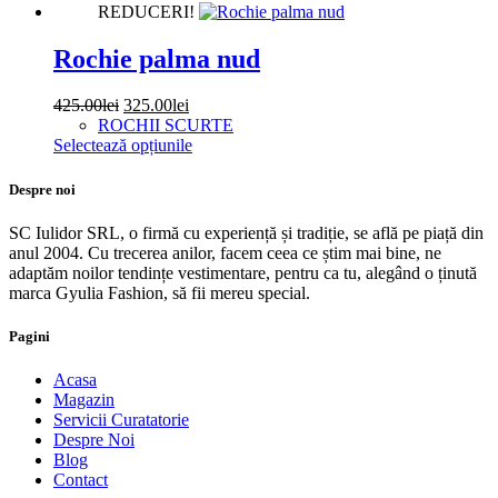
în
REDUCERI!
are
pagina
mai
produsului.
multe
Rochie palma nud
variații.
Opțiunile
Prețul
Prețul
425.00
lei
325.00
lei
pot
inițial
curent
ROCHII SCURTE
fi
a
este:
Acest
Selectează opțiunile
alese
fost:
325.00lei.
produs
în
425.00lei.
are
Despre noi
pagina
mai
produsului.
multe
SC Iulidor SRL, o firmă cu experiență și tradiție, se află pe piață din
variații.
anul 2004. Cu trecerea anilor, facem ceea ce știm mai bine, ne
Opțiunile
adaptăm noilor tendințe vestimentare, pentru ca tu, alegând o ținută
pot
marca Gyulia Fashion, să fii mereu special.
fi
alese
Pagini
în
pagina
Acasa
produsului.
Magazin
Servicii Curatatorie
Despre Noi
Blog
Contact