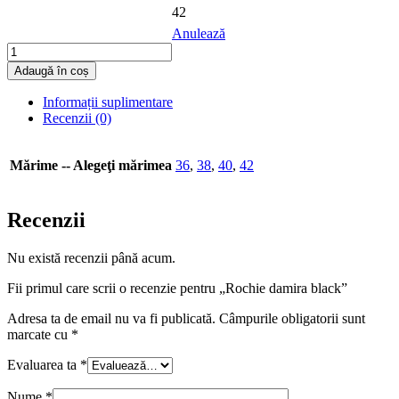
42
Anulează
Cantitate
Rochie
Adaugă în coș
damira
black
Informații suplimentare
Recenzii (0)
Mărime -- Alegeţi mărimea
36
,
38
,
40
,
42
Recenzii
Nu există recenzii până acum.
Fii primul care scrii o recenzie pentru „Rochie damira black”
Adresa ta de email nu va fi publicată.
Câmpurile obligatorii sunt
marcate cu
*
Evaluarea ta
*
Nume
*