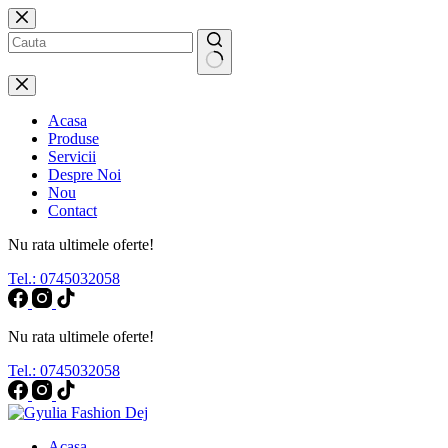
Sari
la
conținut
Niciun
rezultat
Acasa
Produse
Servicii
Despre Noi
Nou
Contact
Nu rata ultimele oferte!
Tel.: 0745032058
Nu rata ultimele oferte!
Tel.: 0745032058
Acasa