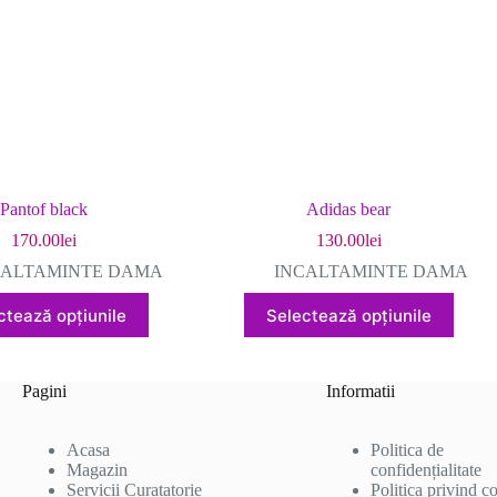
în
în
pagina
pagina
produsului.
produsului.
Pantof black
Adidas bear
170.00
lei
130.00
lei
CALTAMINTE DAMA
INCALTAMINTE DAMA
Acest
Acest
ctează opțiunile
Selectează opțiunile
produs
produs
are
are
mai
mai
multe
multe
Pagini
Informatii
variații.
variații.
Opțiunile
Opțiunile
pot
pot
Acasa
Politica de
fi
fi
Magazin
confidențialitate
alese
alese
Servicii Curatatorie
Politica privind c