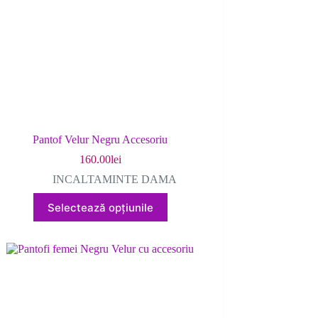
în
pagina
produsului.
Pantof Velur Negru Accesoriu
160.00
lei
INCALTAMINTE DAMA
Acest
Selectează opțiunile
produs
are
mai
multe
variații.
Opțiunile
pot
fi
alese