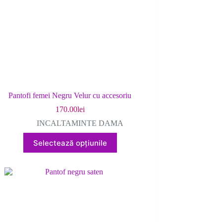
în
pagina
produsului.
Pantofi femei Negru Velur cu accesoriu
170.00
lei
INCALTAMINTE DAMA
Acest
Selectează opțiunile
produs
are
mai
multe
variații.
Opțiunile
pot
fi
alese