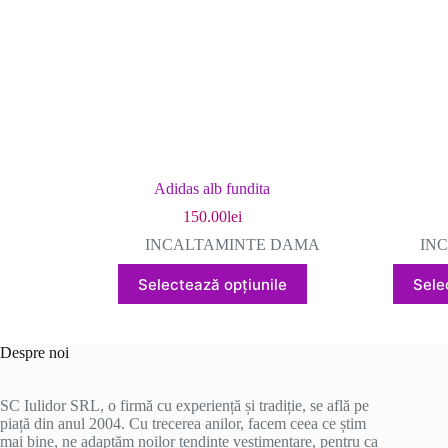
în
pagina
produsului.
Adidas alb fundita
150.00
lei
INCALTAMINTE DAMA
IN
Acest
Selectează opțiunile
Sele
produs
are
mai
multe
Despre noi
variații.
Opțiunile
pot
SC Iulidor SRL, o firmă cu experiență și tradiție, se află pe
fi
piață din anul 2004. Cu trecerea anilor, facem ceea ce știm
alese
mai bine, ne adaptăm noilor tendințe vestimentare, pentru ca