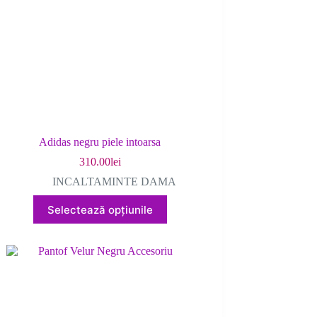
Adidas negru piele intoarsa
310.00
lei
INCALTAMINTE DAMA
Acest
Selectează opțiunile
produs
are
mai
multe
variații.
Opțiunile
pot
fi
alese