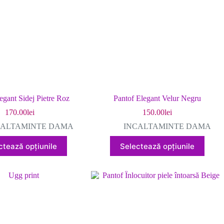
în
în
pagina
pagina
produsului.
produsului.
egant Sidej Pietre Roz
Pantof Elegant Velur Negru
170.00
lei
150.00
lei
CALTAMINTE DAMA
INCALTAMINTE DAMA
Acest
Acest
ctează opțiunile
Selectează opțiunile
produs
produs
are
are
mai
mai
multe
multe
variații.
variații.
Opțiunile
Opțiunile
pot
pot
fi
fi
alese
alese