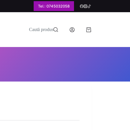
Tel.: 0745032058
Caută produs
Coș
de
cumpărături