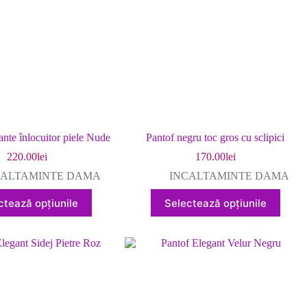
ante înlocuitor piele Nude
Pantof negru toc gros cu sclipici
220.00
lei
170.00
lei
CALTAMINTE DAMA
INCALTAMINTE DAMA
Acest
Acest
ctează opțiunile
Selectează opțiunile
produs
produs
are
are
mai
mai
multe
multe
variații.
variații.
Opțiunile
Opțiunile
pot
pot
fi
fi
alese
alese