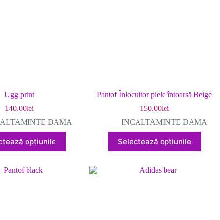
în
în
pagina
pagina
produsului.
produsului.
Ugg print
Pantof Înlocuitor piele întoarsă Beige
140.00
lei
150.00
lei
CALTAMINTE DAMA
INCALTAMINTE DAMA
Acest
Acest
ctează opțiunile
Selectează opțiunile
produs
produs
are
are
mai
mai
multe
multe
variații.
variații.
Opțiunile
Opțiunile
pot
pot
fi
fi
alese
alese