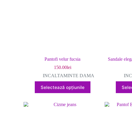
Pantofi velur fucsia
Sandale eleg
150.00
lei
INCALTAMINTE DAMA
IN
Acest
Selectează opțiunile
Sele
produs
are
mai
multe
variații.
Opțiunile
pot
fi
alese