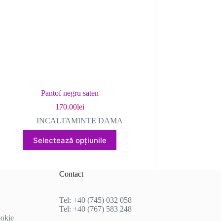
în
pagina
produsului.
Pantof negru saten
170.00
lei
INCALTAMINTE DAMA
Acest
Selectează opțiunile
produs
are
mai
multe
Contact
variații.
Opțiunile
pot
Tel: +40 (745) 032 058
fi
Tel: +40 (767) 583 248
alese
ookie