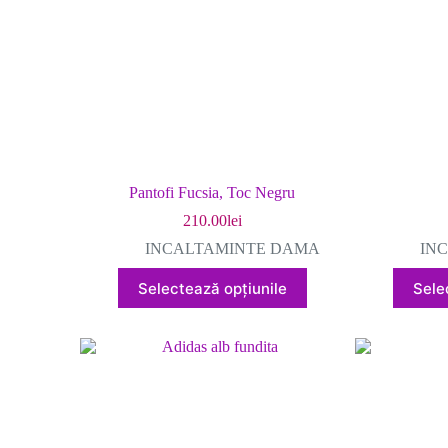
în
pagina
produsului.
Pantofi Fucsia, Toc Negru
210.00
lei
INCALTAMINTE DAMA
IN
Acest
Selectează opțiunile
Sele
produs
are
mai
multe
variații.
Opțiunile
pot
fi
alese