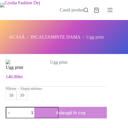
Sari
la
Caută produs
Coș
conținut
de
cumpărături
ACASĂ
/
INCALTAMINTE DAMA
/
Ugg print
Ugg print
140.00
lei
Mărime -- Alegeţi mărimea
38
39
Cantitate
Adaugă în coș
Ugg
print