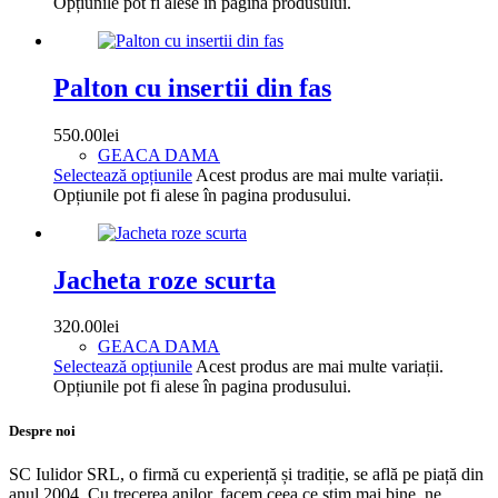
Opțiunile pot fi alese în pagina produsului.
Palton cu insertii din fas
550.00
lei
GEACA DAMA
Selectează opțiunile
Acest produs are mai multe variații.
Opțiunile pot fi alese în pagina produsului.
Jacheta roze scurta
320.00
lei
GEACA DAMA
Selectează opțiunile
Acest produs are mai multe variații.
Opțiunile pot fi alese în pagina produsului.
Despre noi
SC Iulidor SRL, o firmă cu experiență și tradiție, se află pe piață din
anul 2004. Cu trecerea anilor, facem ceea ce știm mai bine, ne