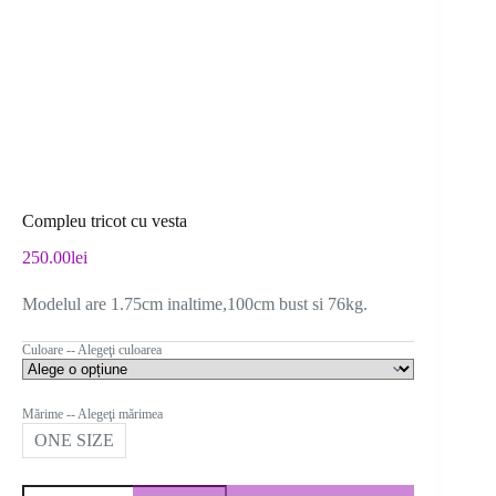
Compleu tricot cu vesta
250.00
lei
Modelul are 1.75cm inaltime,100cm bust si 76kg.
Culoare -- Alegeţi culoarea
Mărime -- Alegeţi mărimea
ONE SIZE
Cantitate