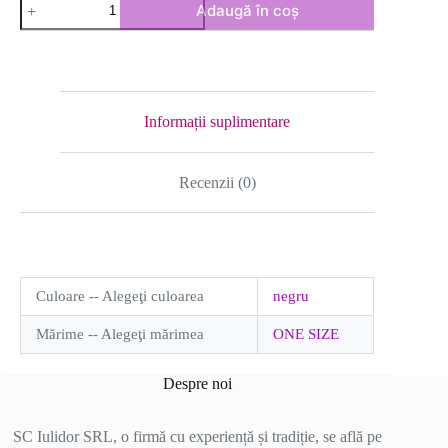
Adaugă în coș
Compleu
tricot
cu
vesta
Informații suplimentare
Recenzii (0)
Culoare -- Alegeţi culoarea
negru
Mărime -- Alegeţi mărimea
ONE SIZE
Despre noi
SC Iulidor SRL, o firmă cu experiență și tradiție, se află pe