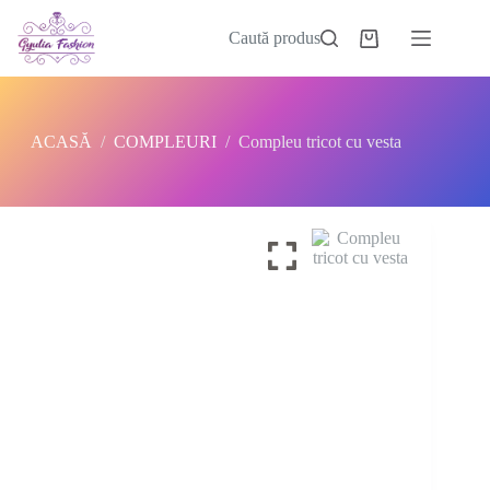
Sari
la
Caută produs
Coș
conținut
de
cumpărături
ACASĂ
/
COMPLEURI
/
Compleu tricot cu vesta