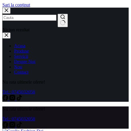
Sari la conținut
Niciun rezultat
Acasa
Produse
Servicii
Despre Noi
Nou
Contact
Nu rata ultimele oferte!
Tel.: 0745032058
Nu rata ultimele oferte!
Tel.: 0745032058