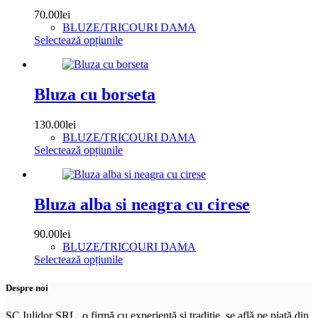
Opțiunile
70.00
lei
pot
BLUZE/TRICOURI DAMA
fi
Acest
Selectează opțiunile
alese
produs
în
are
pagina
mai
produsului.
multe
Bluza cu borseta
variații.
Opțiunile
130.00
lei
pot
BLUZE/TRICOURI DAMA
fi
Acest
Selectează opțiunile
alese
produs
în
are
pagina
mai
produsului.
multe
Bluza alba si neagra cu cirese
variații.
Opțiunile
90.00
lei
pot
BLUZE/TRICOURI DAMA
fi
Acest
Selectează opțiunile
alese
produs
în
are
Despre noi
pagina
mai
produsului.
multe
SC Iulidor SRL, o firmă cu experiență și tradiție, se află pe piață din