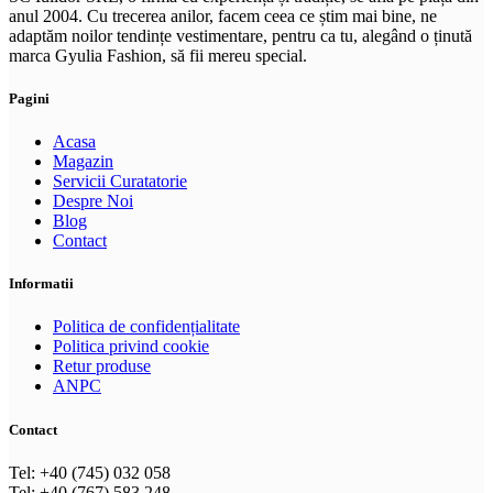
variații.
anul 2004. Cu trecerea anilor, facem ceea ce știm mai bine, ne
Opțiunile
adaptăm noilor tendințe vestimentare, pentru ca tu, alegând o ținută
pot
marca Gyulia Fashion, să fii mereu special.
fi
alese
Pagini
în
pagina
Acasa
produsului.
Magazin
Servicii Curatatorie
Despre Noi
Blog
Contact
Informatii
Politica de confidențialitate
Politica privind cookie
Retur produse
ANPC
Contact
Tel: +40 (745) 032 058
Tel: +40 (767) 583 248