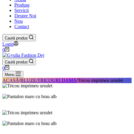
Produse
Servicii
Despre Noi
Nou
Contact
Caută produs
Login
Coș
0
de
cumpărături
Caută produs
Coș
0
de
Menu
cumpărături
ACASĂ
/
BLUZE/TRICOURI DAMA
/
Tricou imprimeu ursulet