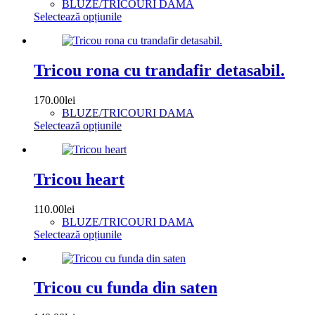
BLUZE/TRICOURI DAMA
fi
Acest
Selectează opțiunile
alese
produs
în
are
pagina
mai
produsului.
multe
Tricou rona cu trandafir detasabil.
variații.
Opțiunile
170.00
lei
pot
BLUZE/TRICOURI DAMA
fi
Acest
Selectează opțiunile
alese
produs
în
are
pagina
mai
produsului.
multe
Tricou heart
variații.
Opțiunile
110.00
lei
pot
BLUZE/TRICOURI DAMA
fi
Acest
Selectează opțiunile
alese
produs
în
are
pagina
mai
produsului.
multe
Tricou cu funda din saten
variații.
Opțiunile