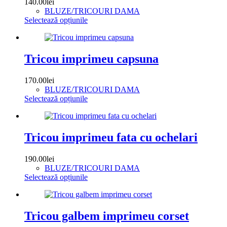
140.00
lei
pot
BLUZE/TRICOURI DAMA
fi
Acest
Selectează opțiunile
alese
produs
în
are
pagina
mai
produsului.
multe
Tricou imprimeu capsuna
variații.
Opțiunile
170.00
lei
pot
BLUZE/TRICOURI DAMA
fi
Acest
Selectează opțiunile
alese
produs
în
are
pagina
mai
produsului.
multe
Tricou imprimeu fata cu ochelari
variații.
Opțiunile
190.00
lei
pot
BLUZE/TRICOURI DAMA
fi
Acest
Selectează opțiunile
alese
produs
în
are
pagina
mai
produsului.
multe
Tricou galbem imprimeu corset
variații.