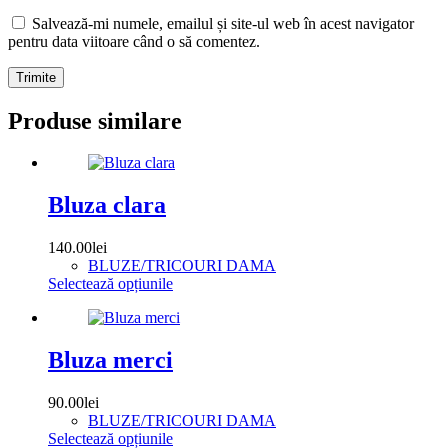
Salvează-mi numele, emailul și site-ul web în acest navigator
pentru data viitoare când o să comentez.
Trimite
Produse similare
Bluza clara
140.00
lei
BLUZE/TRICOURI DAMA
Acest
Selectează opțiunile
produs
are
mai
multe
Bluza merci
variații.
Opțiunile
90.00
lei
pot
BLUZE/TRICOURI DAMA
fi
Acest
Selectează opțiunile
alese