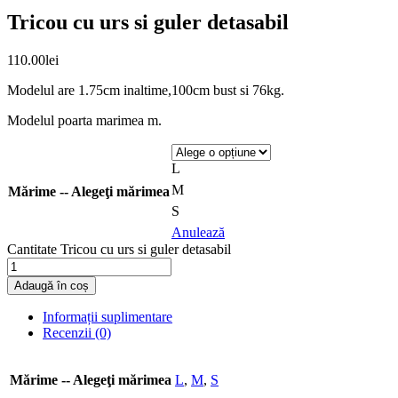
Tricou cu urs si guler detasabil
110.00
lei
Modelul are 1.75cm inaltime,100cm bust si 76kg.
Modelul poarta marimea m.
L
M
Mărime -- Alegeţi mărimea
S
Anulează
Cantitate Tricou cu urs si guler detasabil
Adaugă în coș
Informații suplimentare
Recenzii (0)
Mărime -- Alegeţi mărimea
L
,
M
,
S