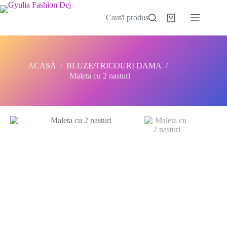
Sari
la
Caută produs
Coș
conținut
de
cumpărături
ACASĂ
/
BLUZE/TRICOURI DAMA
/
Maleta cu 2 nasturi