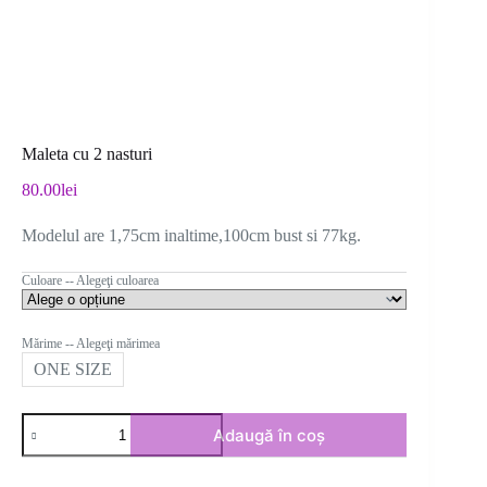
Maleta cu 2 nasturi
80.00
lei
Modelul are 1,75cm inaltime,100cm bust si 77kg.
Culoare -- Alegeţi culoarea
Mărime -- Alegeţi mărimea
ONE SIZE
Cantitate
Adaugă în coș
Maleta
cu
2