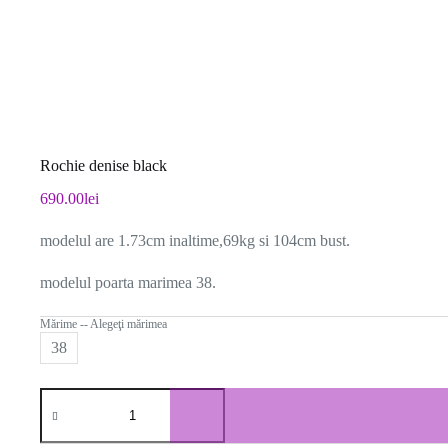
Rochie denise black
690.00
lei
modelul are 1.73cm inaltime,69kg si 104cm bust.
modelul poarta marimea 38.
Mărime -- Alegeţi mărimea
38
Cantitate
Rochie
denise
black