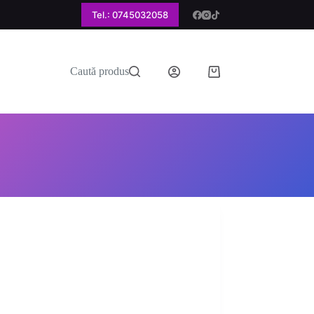
Tel.: 0745032058
Caută produs
Coș
de
cumpărături