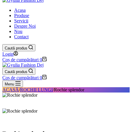
Acasa
Produse
Servicii
Despre Noi
Nou
Contact
Caută produs
Login
Coș de cumpărături
0
Caută produs
Coș de cumpărături
0
Menu
ACASĂ
/
ROCHII LUNGI
/
Rochie splendor