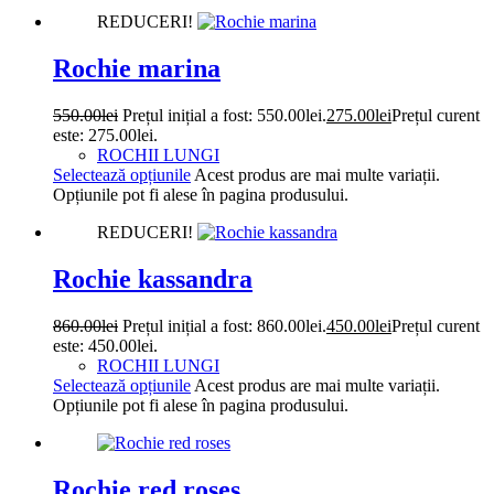
REDUCERI!
Rochie marina
550.00
lei
Prețul inițial a fost: 550.00lei.
275.00
lei
Prețul curent
este: 275.00lei.
ROCHII LUNGI
Selectează opțiunile
Acest produs are mai multe variații.
Opțiunile pot fi alese în pagina produsului.
REDUCERI!
Rochie kassandra
860.00
lei
Prețul inițial a fost: 860.00lei.
450.00
lei
Prețul curent
este: 450.00lei.
ROCHII LUNGI
Selectează opțiunile
Acest produs are mai multe variații.
Opțiunile pot fi alese în pagina produsului.
Rochie red roses