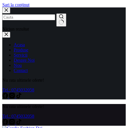
Sari la conținut
Niciun rezultat
Acasa
Produse
Servicii
Despre Noi
Nou
Contact
Nu rata ultimele oferte!
Tel.: 0745032058
Nu rata ultimele oferte!
Tel.: 0745032058