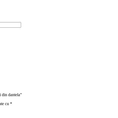
i din dantela”
ate cu
*