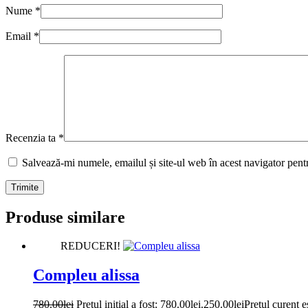
Nume
*
Email
*
Recenzia ta
*
Salvează-mi numele, emailul și site-ul web în acest navigator pent
Trimite
Produse similare
REDUCERI!
Compleu alissa
780.00
lei
Prețul inițial a fost: 780.00lei.
250.00
lei
Prețul curent e