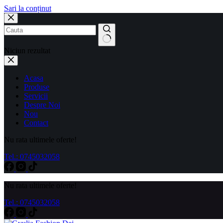
Sari la conținut
Niciun rezultat
Acasa
Produse
Servicii
Despre Noi
Nou
Contact
Nu rata ultimele oferte!
Tel.: 0745032058
Nu rata ultimele oferte!
Tel.: 0745032058