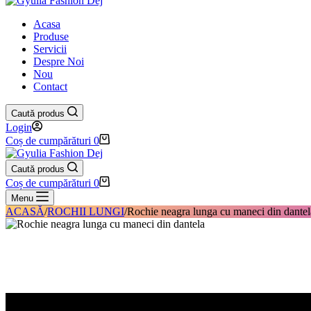
Acasa
Produse
Servicii
Despre Noi
Nou
Contact
Caută produs
Login
Coș de cumpărături
0
Caută produs
Coș de cumpărături
0
Menu
ACASĂ
/
ROCHII LUNGI
/
Rochie neagra lunga cu maneci din dantel