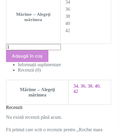
34
36
Mărime -- Alegeţi
38
mărimea
40
42
Cantitate
Rochie
Adaugă în coș
mara
verde
Informații suplimentare
Recenzii (0)
34
,
36
,
38
,
40
,
Mărime -- Alegeţi
42
mărimea
Recenzii
Nu există recenzii până acum.
Fii primul care scrii o recenzie pentru „Rochie mara