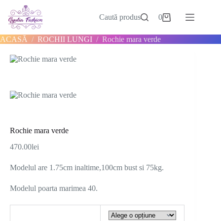
Sari
la
Caută produs
0
Coș
conținut
de
cumpărături
ACASĂ
/
ROCHII LUNGI
/
Rochie mara verde
Rochie mara verde
470.00
lei
Modelul are 1.75cm inaltime,100cm bust si 75kg.
Modelul poarta marimea 40.