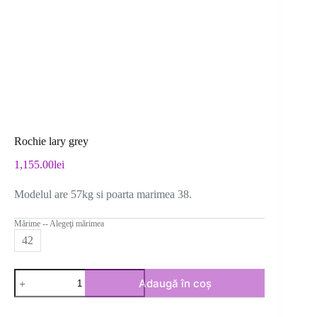
Rochie lary grey
1,155.00
lei
Modelul are 57kg si poarta marimea 38.
Mărime -- Alegeţi mărimea
42
Cantitate
Adaugă în coș
Rochie
lary
grey