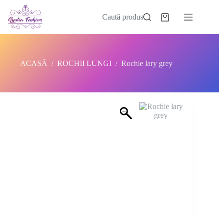
Sari
la
Caută produs
Coș
conținut
de
cumpărături
ACASĂ
/
ROCHII LUNGI
/
Rochie lary grey