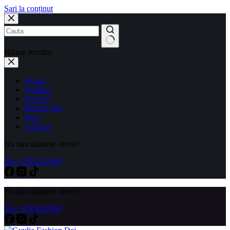
Sari la conținut
Niciun rezultat
Acasa
Produse
Servicii
Despre Noi
Nou
Contact
Nu rata ultimele oferte!
Tel.: 0745032058
Nu rata ultimele oferte!
Tel.: 0745032058