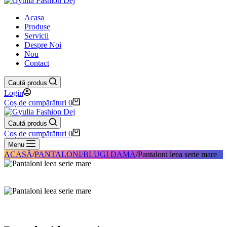
Acasa
Produse
Servicii
Despre Noi
Nou
Contact
Caută produs
Login
Coș de cumpărături
0
Caută produs
Coș de cumpărături
0
Menu
ACASĂ
/
PANTALONI/BLUGI DAMA
/
Pantaloni leea serie mare