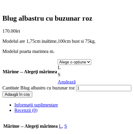
Blug albastru cu buzunar roz
170.00
lei
Modelul are 1,75cm inaltime,100cm bust si 75kg.
Modelul poarta marimea m.
L
Mărime -- Alegeţi mărimea
S
Anulează
Cantitate Blug albastru cu buzunar roz
Adaugă în coș
Informații suplimentare
Recenzii (0)
Mărime -- Alegeţi mărimea
L
,
S