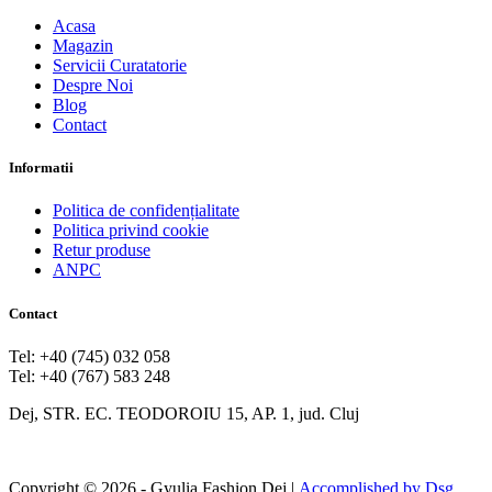
Acasa
Magazin
Servicii Curatatorie
Despre Noi
Blog
Contact
Informatii
Politica de confidențialitate
Politica privind cookie
Retur produse
ANPC
Contact
Tel: +40 (745) 032 058
Tel: +40 (767) 583 248
Dej, STR. EC. TEODOROIU 15, AP. 1, jud. Cluj
Copyright © 2026 - Gyulia Fashion Dej |
Accomplished by Dsg