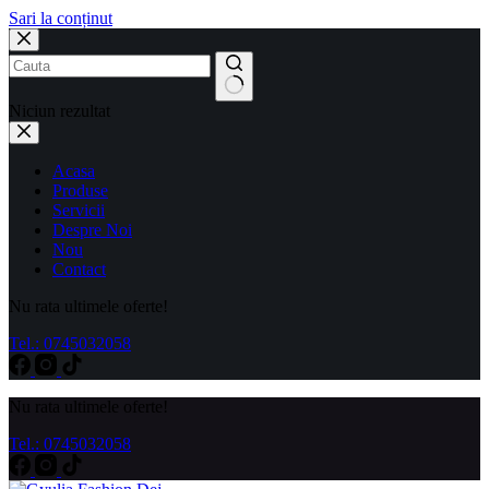
Sari la conținut
Niciun rezultat
Acasa
Produse
Servicii
Despre Noi
Nou
Contact
Nu rata ultimele oferte!
Tel.: 0745032058
Nu rata ultimele oferte!
Tel.: 0745032058