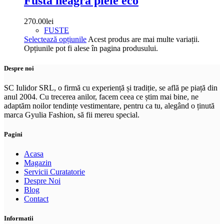
Fusta neagra piele eco
270.00
lei
FUSTE
Selectează opțiunile
Acest produs are mai multe variații.
Opțiunile pot fi alese în pagina produsului.
Despre noi
SC Iulidor SRL, o firmă cu experiență și tradiție, se află pe piață din
anul 2004. Cu trecerea anilor, facem ceea ce știm mai bine, ne
adaptăm noilor tendințe vestimentare, pentru ca tu, alegând o ținută
marca Gyulia Fashion, să fii mereu special.
Pagini
Acasa
Magazin
Servicii Curatatorie
Despre Noi
Blog
Contact
Informatii