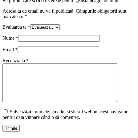
Fii primul care scrii o recenzie pentru „Fusta neagra de blug”
Adresa ta de email nu va fi publicată.
Câmpurile obligatorii sunt
marcate cu
*
Evaluarea ta
*
Nume
*
Email
*
Recenzia ta
*
Salvează-mi numele, emailul și site-ul web în acest navigator
pentru data viitoare când o să comentez.
Trimite