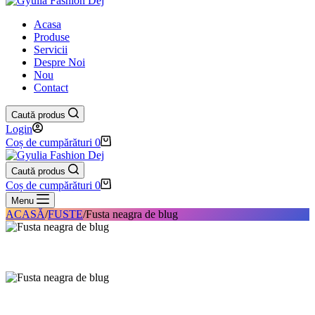
Acasa
Produse
Servicii
Despre Noi
Nou
Contact
Caută produs
Login
Coș de cumpărături
0
Caută produs
Coș de cumpărături
0
Menu
ACASĂ
/
FUSTE
/
Fusta neagra de blug