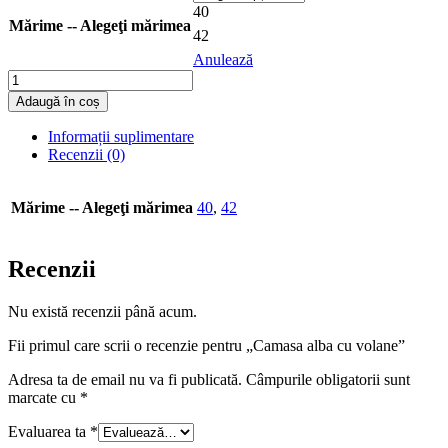
40
Mărime -- Alegeţi mărimea
42
Anulează
Cantitate
Camasa
Adaugă în coș
alba
cu
Informații suplimentare
volane
Recenzii (0)
Mărime -- Alegeţi mărimea
40
,
42
Recenzii
Nu există recenzii până acum.
Fii primul care scrii o recenzie pentru „Camasa alba cu volane”
Adresa ta de email nu va fi publicată.
Câmpurile obligatorii sunt
marcate cu
*
Evaluarea ta
*