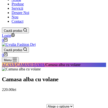
Produse
Servicii
Despre Noi
Nou
Contact
Caută produs
Login
Coș
0
de
cumpărături
Caută produs
Coș
0
de
Menu
cumpărături
ACASĂ
/
CAMASI DAMA
/
Camasa alba cu volane
Camasa alba cu volane
220.00
lei