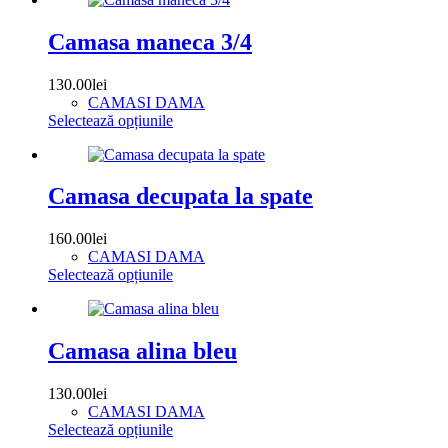
are
pagina
mai
produsului.
multe
Camasa maneca 3/4
variații.
Opțiunile
130.00
lei
pot
CAMASI DAMA
fi
Acest
Selectează opțiunile
alese
produs
în
are
pagina
mai
produsului.
multe
Camasa decupata la spate
variații.
Opțiunile
160.00
lei
pot
CAMASI DAMA
fi
Acest
Selectează opțiunile
alese
produs
în
are
pagina
mai
produsului.
multe
Camasa alina bleu
variații.
Opțiunile
130.00
lei
pot
CAMASI DAMA
fi
Acest
Selectează opțiunile
alese
produs