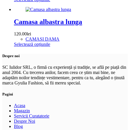
alese
produs
în
are
pagina
mai
produsului.
multe
Camasa albastra lunga
variații.
Opțiunile
120.00
lei
pot
CAMASI DAMA
fi
Acest
Selectează opțiunile
alese
produs
în
are
Despre noi
pagina
mai
produsului.
multe
SC Iulidor SRL, o firmă cu experiență și tradiție, se află pe piață din
variații.
anul 2004. Cu trecerea anilor, facem ceea ce știm mai bine, ne
Opțiunile
adaptăm noilor tendințe vestimentare, pentru ca tu, alegând o ținută
pot
marca Gyulia Fashion, să fii mereu special.
fi
alese
Pagini
în
pagina
Acasa
produsului.
Magazin
Servicii Curatatorie
Despre Noi
Blog