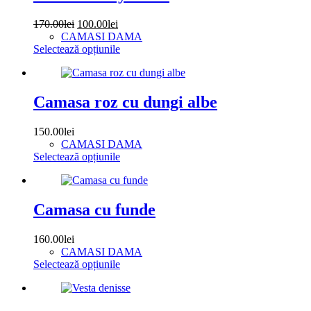
Prețul
Prețul
170.00
lei
100.00
lei
inițial
curent
CAMASI DAMA
a
este:
Acest
Selectează opțiunile
fost:
100.00lei.
produs
170.00lei.
are
mai
multe
Camasa roz cu dungi albe
variații.
Opțiunile
150.00
lei
pot
CAMASI DAMA
fi
Acest
Selectează opțiunile
alese
produs
în
are
pagina
mai
produsului.
multe
Camasa cu funde
variații.
Opțiunile
160.00
lei
pot
CAMASI DAMA
fi
Acest
Selectează opțiunile
alese
produs
în
are
pagina
mai
produsului.