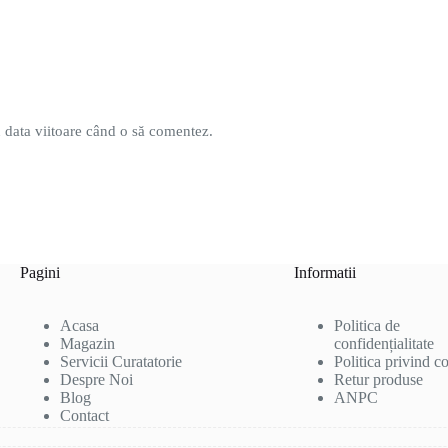
u data viitoare când o să comentez.
Pagini
Informatii
Acasa
Politica de
Magazin
confidențialitate
Servicii Curatatorie
Politica privind c
Despre Noi
Retur produse
Blog
ANPC
Contact