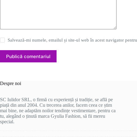
Salvează-mi numele, emailul și site-ul web în acest navigator pentr
Publică comentariul
Despre noi
SC Iulidor SRL, o firmă cu experiență și tradiție, se află pe
piață din anul 2004. Cu trecerea anilor, facem ceea ce știm
mai bine, ne adaptăm noilor tendințe vestimentare, pentru ca
tu, alegând o ținută marca Gyulia Fashion, să fii mereu
special.