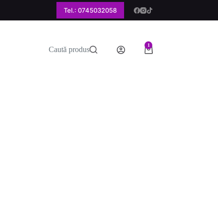
Tel.: 0745032058
1
Caută produs
Coș
de
cumpărături