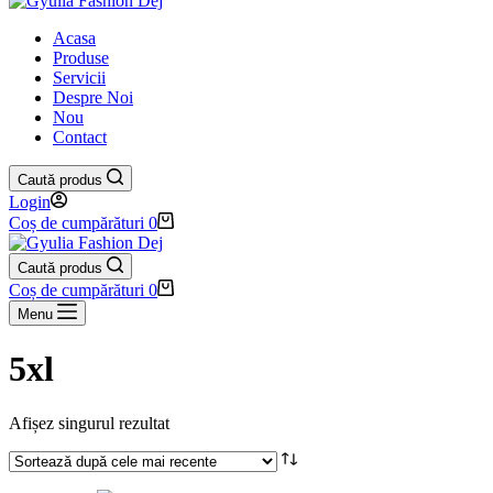
Acasa
Produse
Servicii
Despre Noi
Nou
Contact
Caută produs
Login
Coș de cumpărături
0
Caută produs
Coș de cumpărături
0
Menu
5xl
Afișez singurul rezultat