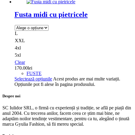
Fusta midi cu pietricele
L
XXL
4xl
5xl
Clear
170.00
lei
FUSTE
Selectează opțiunile
Acest produs are mai multe variații.
Opțiunile pot fi alese în pagina produsului.
Despre noi
SC Iulidor SRL, o firmă cu experiență și tradiție, se află pe piață din
anul 2004. Cu trecerea anilor, facem ceea ce știm mai bine, ne
adaptăm noilor tendințe vestimentare, pentru ca tu, alegând o ținută
marca Gyulia Fashion, să fii mereu special.