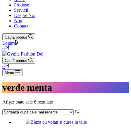
Produse
Servicii
Despre Noi
Nou
Contact
Caută produs
Login
Coș
0
de
cumpărături
Caută produs
Coș
0
de
Menu
cumpărături
verde menta
Sortat
Afișez toate cele 6 rezultate
după
cele
mai
recente