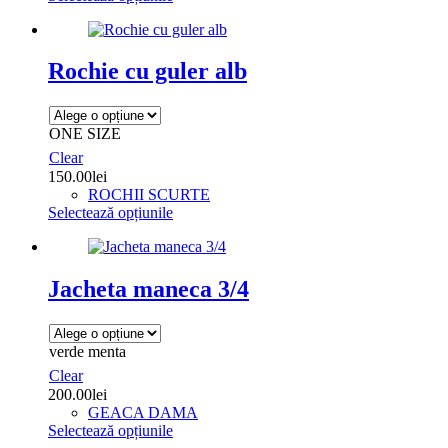
produs
are
mai
multe
Rochie cu guler alb
variații.
Opțiunile
pot
ONE SIZE
fi
alese
Clear
în
150.00
lei
pagina
ROCHII SCURTE
produsului.
Acest
Selectează opțiunile
produs
are
mai
multe
Jacheta maneca 3/4
variații.
Opțiunile
pot
verde menta
fi
alese
Clear
în
200.00
lei
pagina
GEACA DAMA
produsului.
Acest
Selectează opțiunile
produs