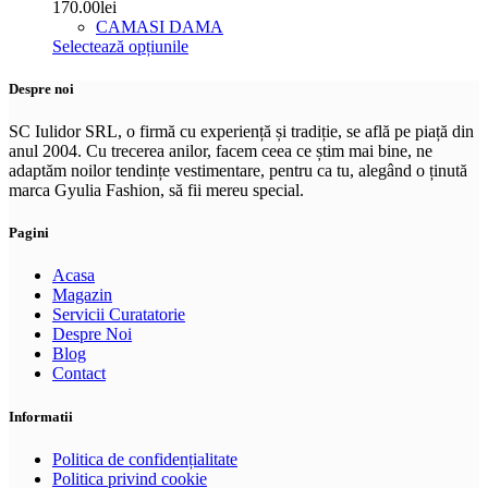
în
170.00
lei
pagina
CAMASI DAMA
produsului.
Acest
Selectează opțiunile
produs
are
Despre noi
mai
multe
SC Iulidor SRL, o firmă cu experiență și tradiție, se află pe piață din
variații.
anul 2004. Cu trecerea anilor, facem ceea ce știm mai bine, ne
Opțiunile
adaptăm noilor tendințe vestimentare, pentru ca tu, alegând o ținută
pot
marca Gyulia Fashion, să fii mereu special.
fi
alese
Pagini
în
pagina
Acasa
produsului.
Magazin
Servicii Curatatorie
Despre Noi
Blog
Contact
Informatii
Politica de confidențialitate
Politica privind cookie