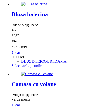
are
mai
multe
Bluza balerina
variații.
Opțiunile
pot
alb
fi
alese
negru
în
roz
pagina
verde menta
produsului.
Clear
90.00
lei
BLUZE/TRICOURI DAMA
Acest
Selectează opțiunile
produs
are
mai
multe
Camasa cu volane
variații.
Opțiunile
pot
verde menta
fi
alese
Clear