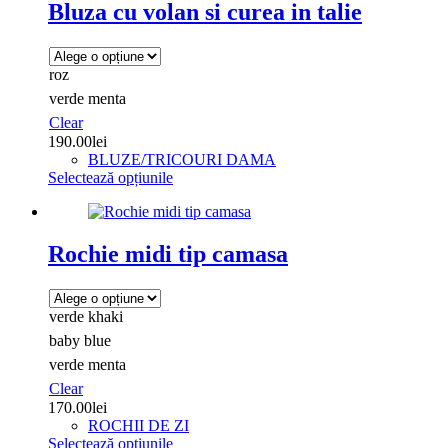
Bluza cu volan si curea in talie
roz
verde menta
Clear
190.00
lei
BLUZE/TRICOURI DAMA
Acest
Selectează opțiunile
produs
are
mai
multe
Rochie midi tip camasa
variații.
Opțiunile
pot
verde khaki
fi
alese
baby blue
în
verde menta
pagina
Clear
produsului.
170.00
lei
ROCHII DE ZI
Acest
Selectează opțiunile