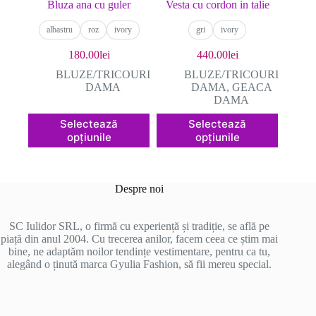
Bluza ana cu guler
Vesta cu cordon in talie
albastru
roz
ivory
gri
ivory
180.00
lei
440.00
lei
BLUZE/TRICOURI
BLUZE/TRICOURI
DAMA
DAMA
,
GEACA
DAMA
Acest
Acest
Selectează
Selectează
produs
produs
opțiunile
opțiunile
are
are
mai
mai
multe
multe
variații.
variații.
Despre noi
Opțiunile
Opțiunile
pot
pot
fi
fi
SC Iulidor SRL, o firmă cu experiență și tradiție, se află pe
alese
alese
piață din anul 2004. Cu trecerea anilor, facem ceea ce știm mai
în
în
bine, ne adaptăm noilor tendințe vestimentare, pentru ca tu,
pagina
pagina
alegând o ținută marca Gyulia Fashion, să fii mereu special.
produsului.
produsului.