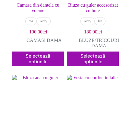
Camasa din dantela cu
Bluza cu guler accesorizat
volane
cu tinte
roz
ivory
ivory
lila
190.00
lei
180.00
lei
CAMASI DAMA
BLUZE/TRICOURI
DAMA
Acest
Acest
Selectează
Selectează
produs
produs
opțiunile
opțiunile
are
are
mai
mai
multe
multe
variații.
variații.
Opțiunile
Opțiunile
pot
pot
fi
fi
alese
alese
în
în
pagina
pagina
produsului.
produsului.