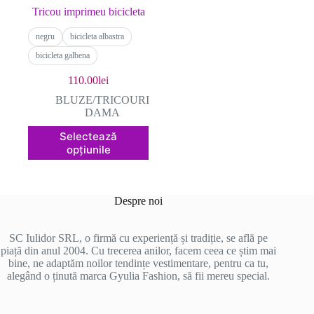
Tricou imprimeu bicicleta
negru
bicicleta albastra
bicicleta galbena
110.00
lei
BLUZE/TRICOURI
DAMA
Acest
Selectează
produs
opțiunile
are
mai
multe
variații.
Despre noi
Opțiunile
pot
fi
SC Iulidor SRL, o firmă cu experiență și tradiție, se află pe
alese
piață din anul 2004. Cu trecerea anilor, facem ceea ce știm mai
în
bine, ne adaptăm noilor tendințe vestimentare, pentru ca tu,
pagina
alegând o ținută marca Gyulia Fashion, să fii mereu special.
produsului.